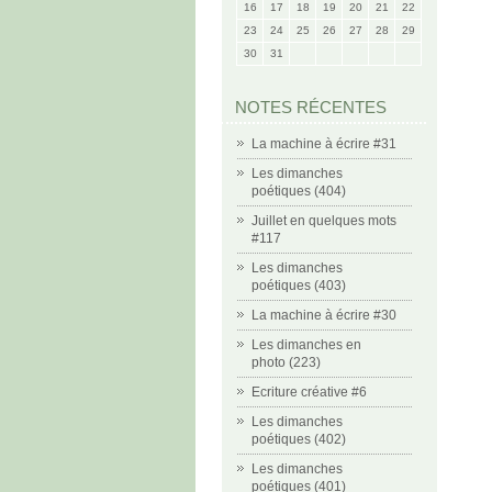
16
17
18
19
20
21
22
23
24
25
26
27
28
29
30
31
NOTES RÉCENTES
La machine à écrire #31
Les dimanches
poétiques (404)
Juillet en quelques mots
#117
Les dimanches
poétiques (403)
La machine à écrire #30
Les dimanches en
photo (223)
Ecriture créative #6
Les dimanches
poétiques (402)
Les dimanches
poétiques (401)