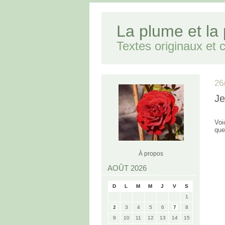
La plume et la
Textes originaux et cr
26
Je
Voi
que
À propos
AOÛT 2026
D
L
M
M
J
V
S
1
2
3
4
5
6
7
8
9
10
11
12
13
14
15