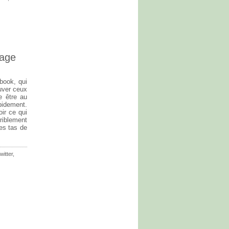
hage
ebook, qui
ouver ceux
e être au
pidement.
oir ce qui
riblement
des tas de
twitter
,