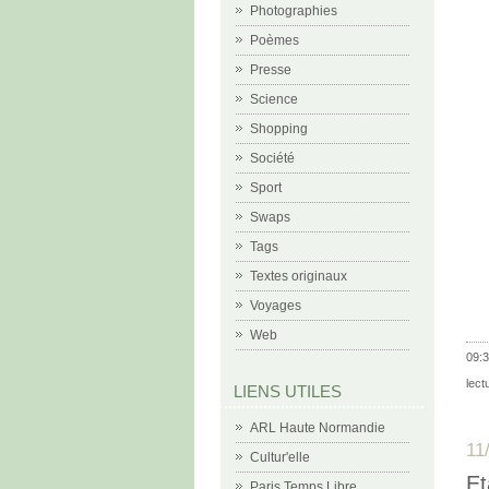
Photographies
Poèmes
Presse
Science
Shopping
Société
Sport
Swaps
Tags
Textes originaux
Voyages
Web
09:3
lect
LIENS UTILES
ARL Haute Normandie
11
Cultur'elle
Et
Paris Temps Libre