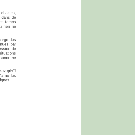
 chaises,
r dans de
ues temps
i rien ne
harge des
enues par
ression de
situations
rsonne ne
ux gris"!
'aime les
lignes.