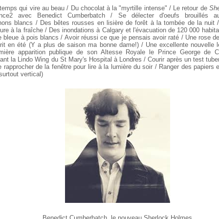
temps qui vire au beau / Du chocolat à la "myrtille intense" / Le retour de
She
nce2 avec Benedict Cumberbatch / Se délecter d'oeufs brouillés au
nons blancs / Des bêtes rousses en lisière de forêt à la tombée de la nuit /
ture à la fraîche / Des inondations à Calgary et l'évacuation de 120 000 habit
e bleue à pois blancs / Avoir réussi ce que je pensais avoir raté / Une rose d
urit en été (Y a plus de saison ma bonne dame!) / Une excellente nouvelle l
mière apparition publique de son Altesse Royale le Prince George de 
ant la Lindo Wing du St Mary's Hospital à Londres / Courir après un test tube
e rapprocher de la fenêtre pour lire à la lumière du soir / Ranger des papiers e
(surtout vertical)
Benedict Cumberbatch, le nouveau Sherlock Holmes