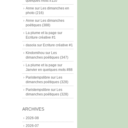
quelques mots #110
Anne
sur
Les dimanches en
photo (216)
Anne
sur
Les dimanches
poétiques (388)
La plume et la page
sur
Ecriture créative #1
dasola
sur
Ecriture créative #1
Kindomihou
sur
Les
dimanches poétiques (347)
La plume et la page
sur
Janvier en quelques mots #88
Paristempslibre
sur
Les
dimanches poétiques (328)
Paristempslibre
sur
Les
dimanches poétiques (328)
ARCHIVES
2026-08
2026-07