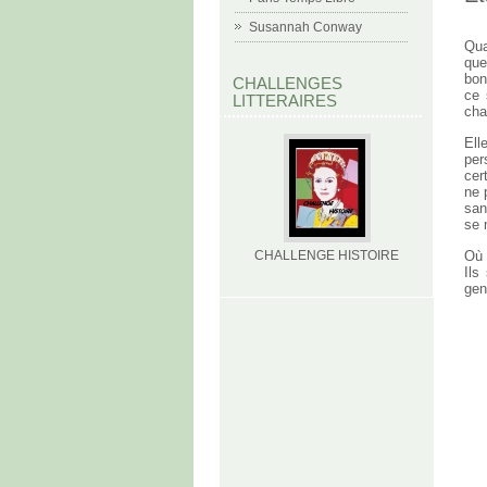
Susannah Conway
Qua
que
bon
CHALLENGES
ce 
LITTERAIRES
cha
Ell
per
cer
ne 
san
se 
CHALLENGE HISTOIRE
Où 
Ils
gen