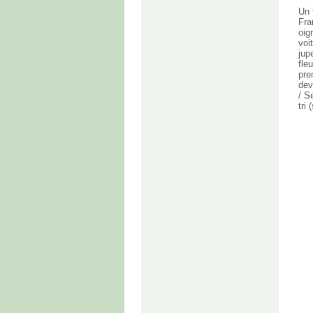
Un 
Fra
oig
voi
jup
fle
pre
dev
/ S
tri 