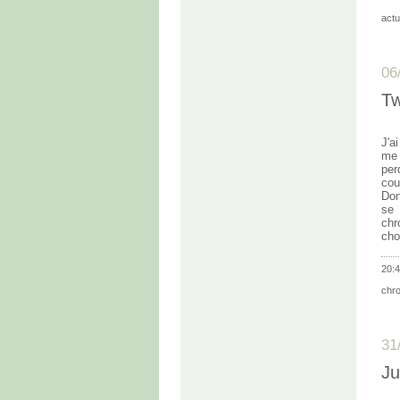
actu
06
Tw
J'a
me 
per
cou
Don
se 
chr
cho
20:4
chr
31
Ju