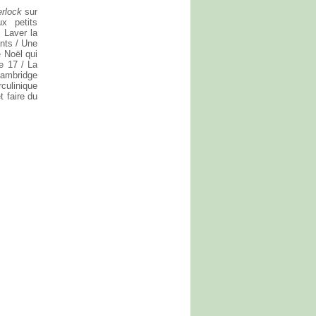
rlock
sur
x petits
 Laver la
ants / Une
e Noël qui
e 17 / La
Cambridge
rculinique
t faire du