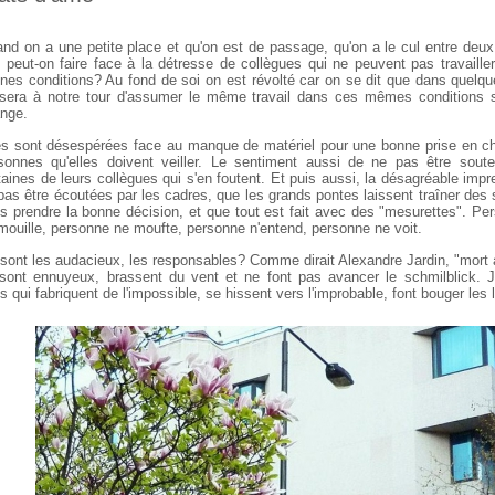
nd on a une petite place et qu'on est de passage, qu'on a le cul entre deux
 peut-on faire face à la détresse de collègues qui ne peuvent pas travaille
nes conditions? Au fond de soi on est révolté car on se dit que dans quelq
sera à notre tour d'assumer le même travail dans ces mêmes conditions s
nge.
es sont désespérées face au manque de matériel pour une bonne prise en c
sonnes qu'elles doivent veiller. Le sentiment aussi de ne pas être sout
taines de leurs collègues qui s'en foutent. Et puis aussi, la désagréable imp
pas être écoutées par les cadres, que les grands pontes laissent traîner des 
s prendre la bonne décision, et que tout est fait avec des "mesurettes". Pe
mouille, personne ne moufte, personne n'entend, personne ne voit.
sont les audacieux, les responsables? Comme dirait Alexandre Jardin, "mort a
 sont ennuyeux, brassent du vent et ne font pas avancer le schmilblick. J
s qui fabriquent de l'impossible, se hissent vers l'improbable, font bouger les 