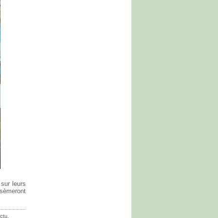
sur leurs
 sèmeront
ctu
,