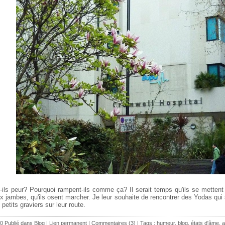
-ils peur? Pourquoi rampent-ils comme ça? Il serait temps qu'ils se mettent 
x jambes, qu'ils osent marcher. Je leur souhaite de rencontrer des Yodas qui
 petits graviers sur leur route.
0 Publié dans
Blog
|
Lien permanent
|
Commentaires (3)
| Tags :
humeur
,
blog
,
états d'âme
,
a