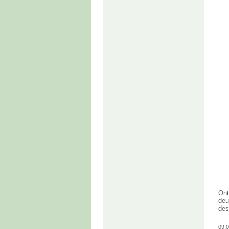
Ont
deu
des
09:0