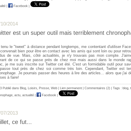
alité
|
Facebook
|
/10/2014
itter est un super outil mais terriblement chronop
i tenu le "tweet" à distance pendant longtemps, me contentant d'utiliser Fac
convenait bien pour être en contact avec les amis qui sont loin ou pour retr
dus de vue. Mais, côté actualités, je n'y trouvais pas mon compte. J'aim
rant de ce qui se passe près de chez moi mais aussi dans le monde ra
c, je me suis inscrite sur Twitter cet été. C'est un formidable outil pour sav
passe tout près de chez soi comme très loin. Cependant, Twitter est ter
onophage. Je pourrais passer des heures à lire des articles... alors que j'ai 
ses à faire!
3 Publié dans
Blog
,
Loisirs
,
Presse
,
Web
|
Lien permanent
|
Commentaires (2)
| Tags :
blog
,
onophage
,
actu
,
actualité
|
Facebook
|
/07/2013
illet, ce fut...