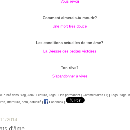
Vous revoir
Comment aimerais-tu mourir?
Une mort très douce
Les conditions actuelles de ton âme?
La Déesse des petites victoires
Ton rêve?
S'abandonner à vivre
0 Publié dans
Blog
,
Jeux
,
Lecture
,
Tags
|
Lien permanent
|
Commentaires (1)
| Tags :
tags
,
b
ures
,
littérature
,
actu
,
actualité
|
Facebook
|
/11/2014
ats d'âme