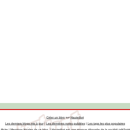
Créer un blog
sur
Hautetfort
Les derniers blogs mis à jour
|
Les dernières notes publiées
|
Les tags les plus populaires
llicite
|
Mentions légales de ce blog
|
Hautetfort
est une marque déposée de la société talkSpiri