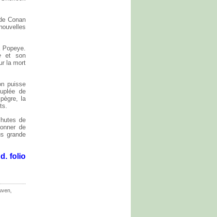
s de Conan
 nouvelles
 à Popeye.
e
et son
ur la mort
on puisse
euplée de
pègre, la
ts.
chutes de
donner de
lus grande
. folio
uven
,