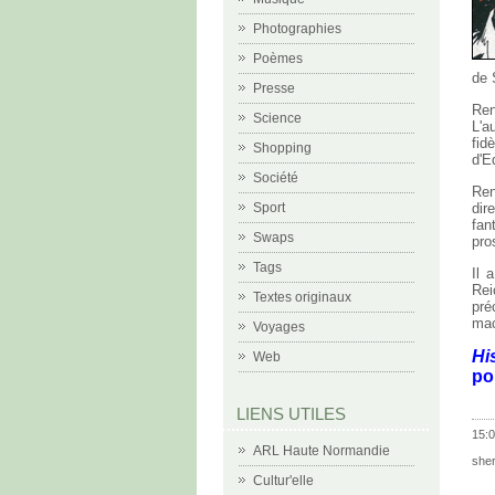
Photographies
Poèmes
de 
Presse
Ren
Science
L'a
fid
Shopping
d'E
Société
Ren
Sport
dir
fan
Swaps
pro
Tags
Il 
Rei
Textes originaux
pré
mac
Voyages
Hi
Web
pol
LIENS UTILES
15:0
ARL Haute Normandie
she
Cultur'elle