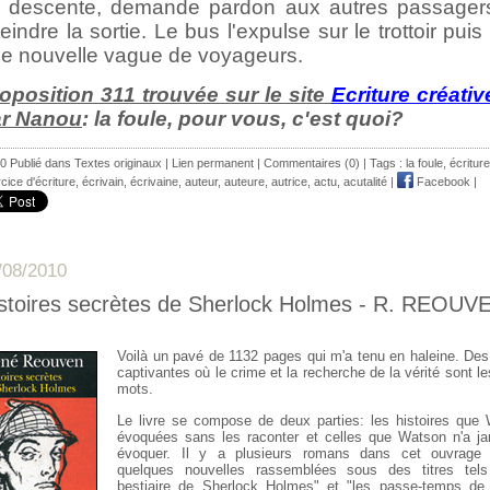
 descente, demande pardon aux autres passager
teindre la sortie. Le bus l'expulse sur le trottoir puis
e nouvelle vague de voyageurs.
oposition 311 trouvée sur le site
Ecriture créativ
ar Nanou
: la foule, pour vous, c'est quoi?
0 Publié dans
Textes originaux
|
Lien permanent
|
Commentaires (0)
| Tags :
la foule
,
écriture
cice d'écriture
,
écrivain
,
écrivaine
,
auteur
,
auteure
,
autrice
,
actu
,
acutalité
|
Facebook
|
/08/2010
stoires secrètes de Sherlock Holmes - R. REOUV
Voilà un pavé de 1132 pages qui m'a tenu en haleine. Des 
captivantes où le crime et la recherche de la vérité sont l
mots.
Le livre se compose de deux parties: les histoires que
évoquées sans les raconter et celles que Watson n'a j
évoquer. Il y a plusieurs romans dans cet ouvrage 
quelques nouvelles rassemblées sous des titres tels
bestiaire de Sherlock Holmes" et "les passe-temps de