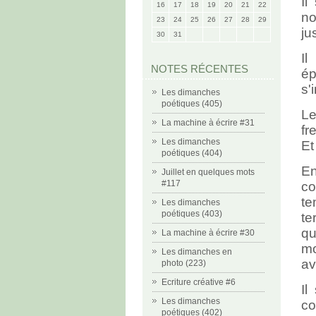
Il
16
17
18
19
20
21
22
no
23
24
25
26
27
28
29
ju
30
31
Il
NOTES RÉCENTES
ép
s'
Les dimanches
poétiques (405)
Le
La machine à écrire #31
fr
Les dimanches
Et
poétiques (404)
En
Juillet en quelques mots
#117
co
te
Les dimanches
poétiques (403)
te
qu
La machine à écrire #30
mo
Les dimanches en
av
photo (223)
Ecriture créative #6
Il
Les dimanches
co
poétiques (402)