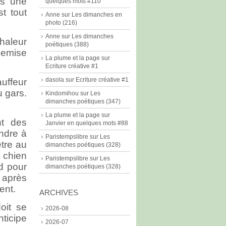
us une
quelques mots #110
t tout
Anne
sur
Les dimanches en
photo (216)
Anne
sur
Les dimanches
haleur
poétiques (388)
hemise
La plume et la page
sur
Ecriture créative #1
dasola
sur
Ecriture créative #1
uffeur
u gars.
Kindomihou
sur
Les
dimanches poétiques (347)
La plume et la page
sur
nt des
Janvier en quelques mots #88
ndre à
Paristempslibre
sur
Les
être au
dimanches poétiques (328)
 chien
Paristempslibre
sur
Les
d pour
dimanches poétiques (328)
r après
ent.
ARCHIVES
oit se
2026-08
nticipe
2026-07