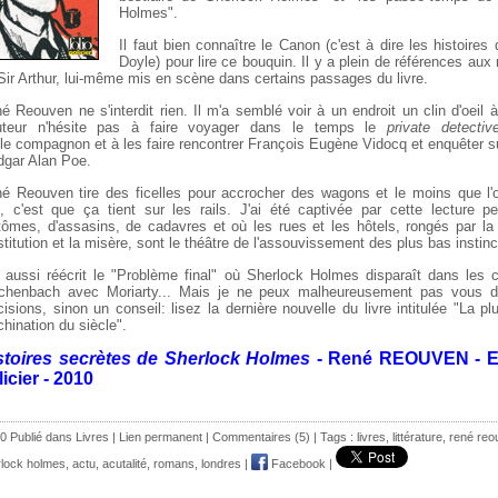
Holmes".
Il faut bien connaître le Canon (c'est à dire les histoire
Doyle) pour lire ce bouquin. Il y a plein de références aux
Sir Arthur, lui-même mis en scène dans certains passages du livre.
é Reouven ne s'interdit rien. Il m'a semblé voir à un endroit un clin d'oeil
uteur n'hésite pas à faire voyager dans le temps le
private detectiv
èle compagnon et à les faire rencontrer François Eugène Vidocq et enquêter s
dgar Alan Poe.
é Reouven tire des ficelles pour accrocher des wagons et le moins que l'
e, c'est que ça tient sur les rails. J'ai été captivée par cette lecture p
tômes, d'assasins, de cadavres et où les rues et les hôtels, rongés par la 
stitution et la misère, sont le théâtre de l'assouvissement des plus bas instinc
a aussi réécrit le "Problème final" où Sherlock Holmes disparaît dans les 
chenbach avec Moriarty... Mais je ne peux malheureusement pas vous 
cisions, sinon un conseil: lisez la dernière nouvelle du livre intitulée "La p
hination du siècle".
stoires secrètes de Sherlock Holmes
- René REOUVEN - Ed
icier - 2010
0 Publié dans
Livres
|
Lien permanent
|
Commentaires (5)
| Tags :
livres
,
littérature
,
rené reo
rlock holmes
,
actu
,
acutalité
,
romans
,
londres
|
Facebook
|