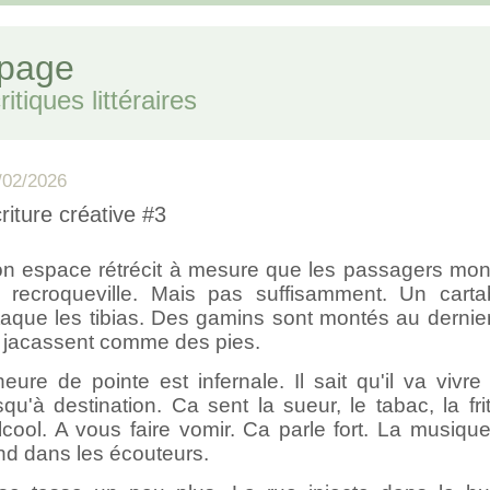
 page
itiques littéraires
/02/2026
riture créative #3
n espace rétrécit à mesure que les passagers monte
 recroqueville. Mais pas suffisamment. Un cartab
taque les tibias. Des gamins sont montés au dernier
s jacassent comme des pies.
heure de pointe est infernale. Il sait qu'il va vivre 
squ'à destination. Ca sent la sueur, le tabac, la fri
alcool. A vous faire vomir. Ca parle fort. La musiqu
nd dans les écouteurs.