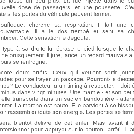
 se tasse un peu plus. La rue injecte dans le b
uvelle dose de passagers; et une poussette. C'es
ste si les portes du véhicule peuvent fermer.
 suffoque, cherche sa respiration. Il fait une c
ouvantable. Il a le dos trempé et sent sa c
imbiber. Cette sensation le dégoûte.
 type à sa droite lui écrase le pied lorsque le cha
eine brusquement. Il jure, lance un regard mauvais a
 puis se renfrogne.
core deux arrêts. Ceux qui veulent sortir joue
udes pour se frayer un passage. Pourront-ils desce
mps? Le conducteur a un timing à respecter, il doit 
rminus dans vingt minutes. Une mamie - et son petit
'elle transporte dans un sac en bandoulière - atten
nter. La marche est haute. Elle parvient à se hisse
oir rassembler toute son énergie. Les portes se ferm
 sera bientôt délivré de cet enfer. Mais avant il d
ntorsionner pour appuyer sur le bouton "arrêt". Il a