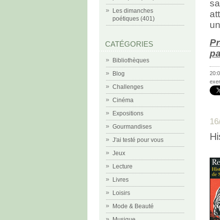
sa
Les dimanches
at
poétiques (401)
un
Pr
CATÉGORIES
p
Bibliothèques
Blog
20:0
exer
Challenges
Cinéma
Expositions
16
Gourmandises
Hi
J'ai testé pour vous
Jeux
Lecture
Livres
Loisirs
Mode & Beauté
Musique