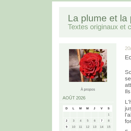
La plume et la
Textes originaux et cr
20
Ec
So
se
at
À propos
Il
AOÛT 2026
L'
ju
D
L
M
M
J
V
S
l'
1
fo
2
3
4
5
6
7
8
9
10
11
12
13
14
15