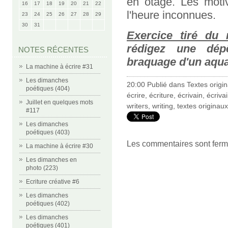
en otage. Les moti
16
17
18
19
20
21
22
l'heure inconnues.
23
24
25
26
27
28
29
30
31
Exercice tiré du
rédigez une dép
NOTES RÉCENTES
braquage d'un aqu
La machine à écrire #31
Les dimanches
20:00 Publié dans
Textes origi
poétiques (404)
écrire
,
écriture
,
écrivain
,
écriva
Juillet en quelques mots
writers
,
writing
,
textes originaux
#117
Les dimanches
poétiques (403)
Les commentaires sont ferm
La machine à écrire #30
Les dimanches en
photo (223)
Ecriture créative #6
Les dimanches
poétiques (402)
Les dimanches
poétiques (401)