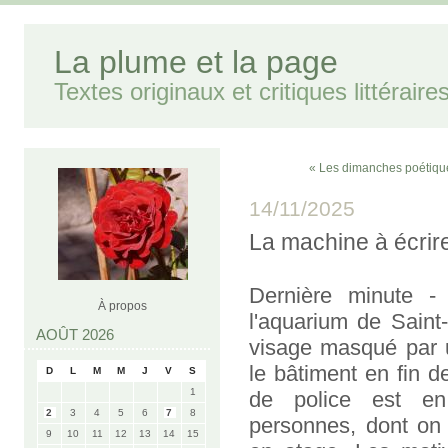
La plume et la page
Textes originaux et critiques littéraire
« Les dimanches poétiqu
14/11/2025
La machine à écrir
Dernière minute 
À propos
l'aquarium de Saint-
AOÛT 2026
visage masqué par u
le bâtiment en fin d
D
L
M
M
J
V
S
1
de police est en
2
3
4
5
6
7
8
personnes, dont on 
9
10
11
12
13
14
15