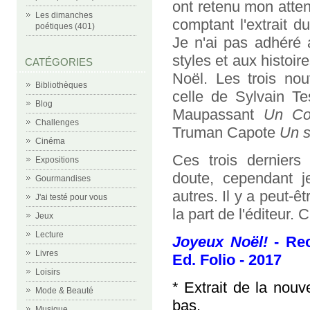
ont retenu mon atten
Les dimanches
comptant l'extrait 
poétiques (401)
Je n'ai pas adhéré 
styles et aux histoir
CATÉGORIES
Noël. Les trois nou
Bibliothèques
celle de Sylvain T
Blog
Maupassant
Un Co
Challenges
Truman Capote
Un s
Cinéma
Ces trois derniers
Expositions
doute, cependant je
Gourmandises
autres. Il y a peut-
J'ai testé pour vous
la part de l'éditeur. 
Jeux
Lecture
Joyeux Noël!
- Rec
Livres
Ed. Folio - 2017
Loisirs
* Extrait de la nou
Mode & Beauté
bas.
Musique