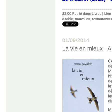
23:00 Publié dans
Livres
|
Lien
à table
,
nouvelles
,
restaurants 
01/09/2014
La vie en mieux -
C
d
Ma
hi
de
l
dé
le
di
M