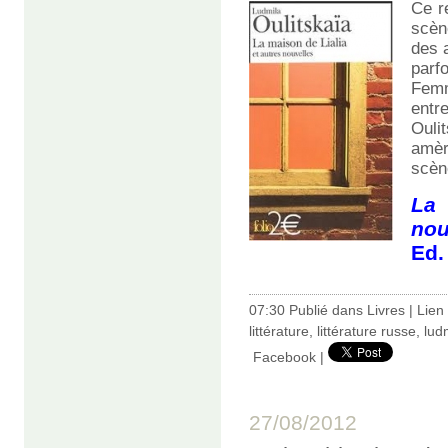
Ce r
scèn
des 
parfo
Fem
entr
Ouli
amèr
scèn
La
nou
Ed.
07:30 Publié dans
Livres
|
Lien
littérature
,
littérature russe
,
lud
Facebook
|
27/08/2012