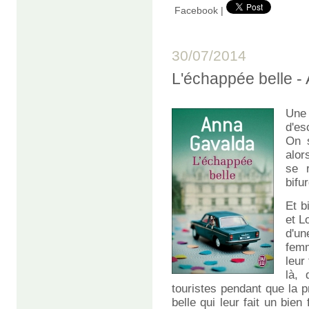
Facebook
|
30/07/2014
L'échappée belle - 
Une
d'es
On s
alor
se 
bifu
Et b
et L
d'un
femm
leur
là, 
touristes pendant que la 
belle qui leur fait un bie