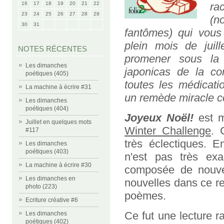
16
17
18
19
20
21
22
ra
23
24
25
26
27
28
29
(n
30
31
fantômes) qui vou
plein mois de juill
NOTES RÉCENTES
promener sous la 
Les dimanches
japonicas de la co
poétiques (405)
toutes les médicati
La machine à écrire #31
un remède miracle co
Les dimanches
poétiques (404)
Joyeux Noël!
est m
Juillet en quelques mots
Winter Challenge
. 
#117
très éclectiques. E
Les dimanches
poétiques (403)
n'est pas très exa
La machine à écrire #30
composée de nouve
Les dimanches en
nouvelles dans ce r
photo (223)
poèmes.
Ecriture créative #6
Ce fut une lecture r
Les dimanches
poétiques (402)