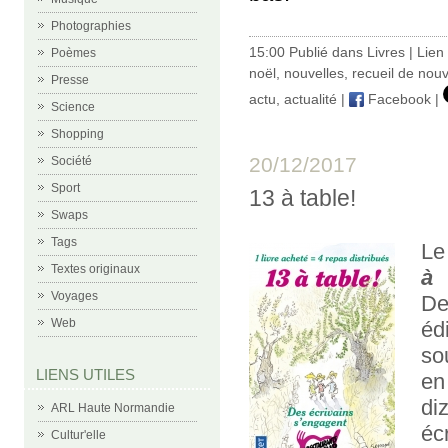
Photographies
15:00 Publié dans
Livres
|
Lien
Poèmes
noël
,
nouvelles
,
recueil de nouv
Presse
actu
,
actualité
|
Facebook
|
Science
Shopping
20/12/2017
Société
Sport
13 à table!
Swaps
Tags
Le
Textes originaux
à 
Voyages
De
Web
éd
so
LIENS UTILES
en
di
ARL Haute Normandie
éc
Cultur'elle