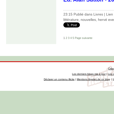
23:15 Publié dans
Livres
|
Lien
littérature
,
nouvelles
,
hervé ev
1
2
3
4
5
Page suivante
Crée
Les derniers blogs mis à jour
|
Les 
Déclarer un contenu illicite
|
Mentions légales de ce blog
|