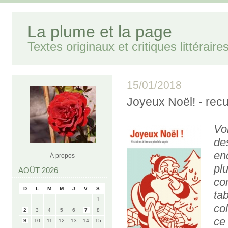
La plume et la page
Textes originaux et critiques littéraire
15/01/2018
Joyeux Noël! - recu
Vo
de
en
À propos
pl
AOÛT 2026
co
D
L
M
M
J
V
S
ta
1
col
2
3
4
5
6
7
8
ce
9
10
11
12
13
14
15