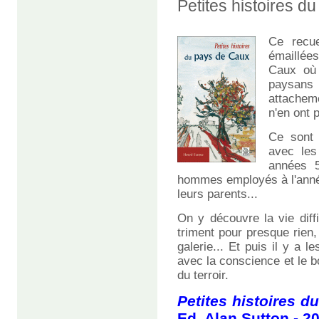
Petites histoires 
Ce recue
émaillée
Caux où 
paysans
attacheme
n'en ont 
Ce sont 
avec le
années 5
hommes employés à l'année,
leurs parents...
On y découvre la vie diff
triment pour presque rien,
galerie... Et puis il y a 
avec la conscience et le 
du terroir.
Petites histoires 
Ed. Alan Sutton - 2