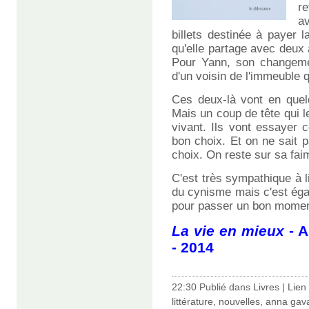
re
a
billets destinée à payer l
qu'elle partage avec deux au
Pour Yann, son changemen
d'un voisin de l'immeuble 
Ces deux-là vont en quel
Mais un coup de tête qui leu
vivant. Ils vont essayer c
bon choix. Et on ne sait pa
choix. On reste sur sa faim
C'est très sympathique à li
du cynisme mais c'est éga
pour passer un bon momen
La vie en mieux
- A
- 2014
22:30 Publié dans
Livres
|
Lien
littérature
,
nouvelles
,
anna gav