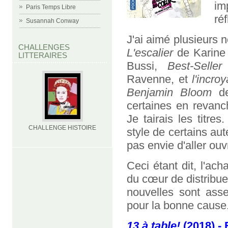
im
Paris Temps Libre
réf
Susannah Conway
J'ai aimé plusieurs 
CHALLENGES
L'escalier
de Karine
LITTERAIRES
Bussi,
Best-Seller
d
Ravenne, et
l'incro
Benjamin Bloom
de
certaines en revanc
Je tairais les titre
CHALLENGE HISTOIRE
style de certains au
pas envie d'aller ouvr
Ceci étant dit, l'ac
du cœur de distribue
nouvelles sont asse
pour la bonne cause
13 à table!
(2018) - 