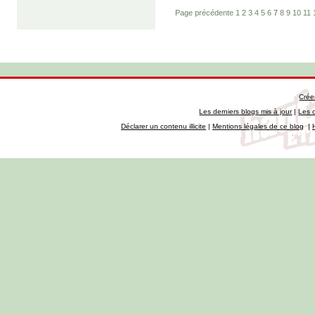
Page précédente
1
2
3
4
5
6
7
8
9
10
11
Crée
Les derniers blogs mis à jour
|
Les 
Déclarer un contenu illicite
|
Mentions légales de ce blog
|