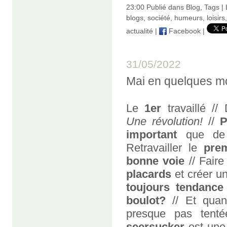
23:00 Publié dans
Blog
,
Tags
|
blogs
,
société
,
humeurs
,
loisirs
actualité
|
Facebook
|
31/05/2022
Mai en quelques m
Le
1er
travaillé /
Une révolution!
//
P
important
que d
Retravailler le
pre
bonne voie
// Fair
placards
et créer u
toujours tendance
boulot?
// Et quan
presque pas tent
seersucker
est une