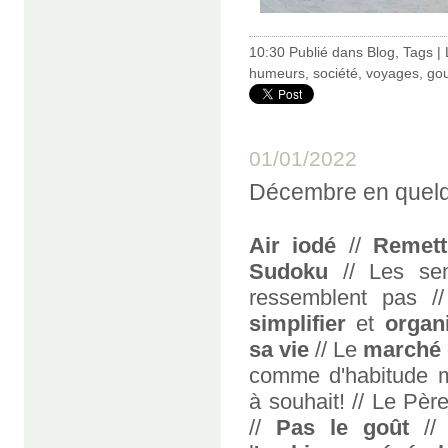
10:30 Publié dans
Blog
,
Tags
|
humeurs
,
société
,
voyages
,
go
01/01/2022
Décembre en quel
Air iodé
//
Remett
Sudoku
// Les sem
ressemblent pas /
simplifier
et
organ
sa vie
// Le
marché 
comme d'habitude
à souhait! // Le Pèr
//
Pas le goût
// 