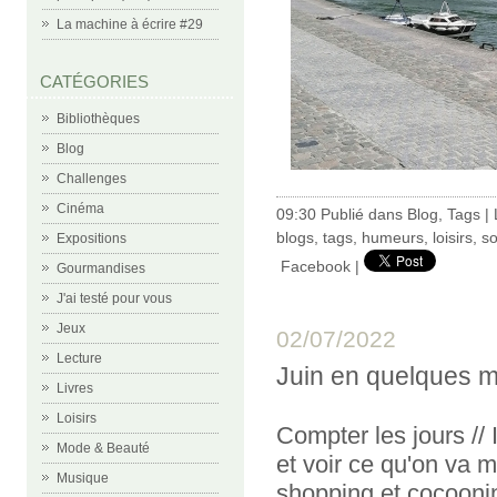
La machine à écrire #29
CATÉGORIES
Bibliothèques
Blog
Challenges
Cinéma
09:30 Publié dans
Blog
,
Tags
|
blogs
,
tags
,
humeurs
,
loisirs
,
so
Expositions
Facebook
|
Gourmandises
J'ai testé pour vous
Jeux
02/07/2022
Lecture
Juin en quelques 
Livres
Loisirs
Compter les jours // I
Mode & Beauté
et voir ce qu'on va m
Musique
shopping et cocoonin