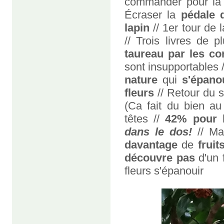
commander pour la 1
Écraser la
pédale d
lapin
// 1er tour de 
// Trois livres de 
taureau par les co
sont insupportables 
nature
qui
s'épano
fleurs
// Retour du s
(Ca fait du bien au
têtes //
42% pour l
dans le dos!
// Ma
davantage
de
fruit
découvre pas
d'un f
fleurs s'épanouir