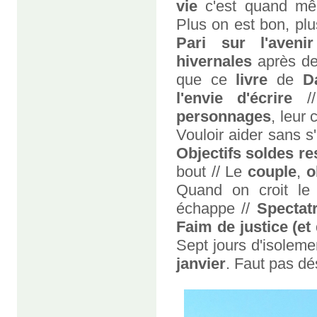
vie
c'est quand m
Plus on est bon, pl
Pari sur l'avenir
hivernales
après de
que ce
livre
de
D
l'envie d'écrire
//
personnages
, leur 
Vouloir aider sans s'
Objectifs soldes r
bout // Le
couple
,
o
Quand on croit le
échappe //
Spectat
Faim de justice (et 
Sept jours d'isoleme
janvier
. Faut pas dé