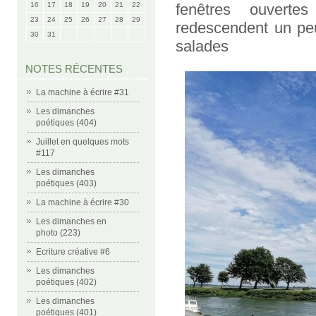
16
17
18
19
20
21
22
fenêtres ouverte
23
24
25
26
27
28
29
redescendent un pe
30
31
salades
NOTES RÉCENTES
La machine à écrire #31
Les dimanches
poétiques (404)
Juillet en quelques mots
#117
Les dimanches
poétiques (403)
La machine à écrire #30
Les dimanches en
photo (223)
Ecriture créative #6
Les dimanches
poétiques (402)
Les dimanches
poétiques (401)