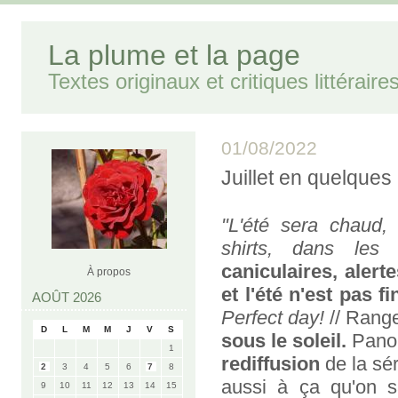
La plume et la page
Textes originaux et critiques littéraire
01/08/2022
Juillet en quelques
"L'été sera chaud, 
shirts, dans les m
caniculaires, alert
À propos
et l'été n'est pas fin
AOÛT 2026
Perfect day!
// Ranger
D
L
M
M
J
V
S
sous le soleil.
Panor
1
rediffusion
de la sé
2
3
4
5
6
7
8
aussi à ça qu'on sai
9
10
11
12
13
14
15