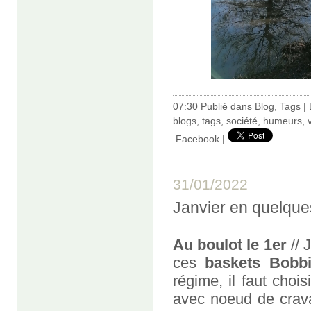
07:30 Publié dans
Blog
,
Tags
|
blogs
,
tags
,
société
,
humeurs
,
Facebook
|
31/01/2022
Janvier en quelqu
Au boulot le 1er
// 
ces
baskets Bobb
régime, il faut choisi
avec noeud de crav