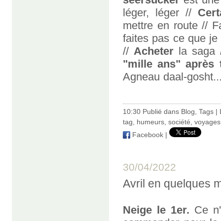
léger, léger //
Cert
mettre en route // 
faites pas ce que je f
//
Acheter
la saga
"mille ans" après
Agneau daal-gosht...
10:30 Publié dans
Blog
,
Tags
|
tag
,
humeurs
,
société
,
voyages
Facebook
|
30/04/2022
Avril en quelques 
Neige le 1er.
Ce n'é