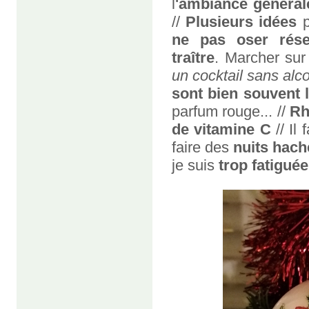
l
'ambiance général
//
Plusieurs idées
p
ne pas oser rése
traître
. Marcher sur
un cocktail sans alco
sont bien souvent 
parfum rouge... //
Rh
de vitamine C
// Il 
faire des
nuits hac
je suis
trop fatiguée