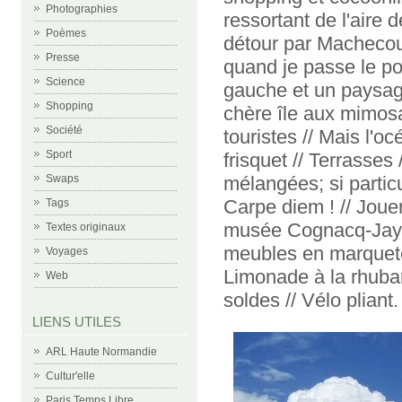
Photographies
ressortant de l'aire 
Poèmes
détour par Machecoul
Presse
quand je passe le pon
Science
gauche et un paysag
Shopping
chère île aux mimos
Société
touristes // Mais l'
Sport
frisquet // Terrasses
mélangées; si particu
Swaps
Carpe diem ! // Jouer
Tags
musée Cognacq-Jay.
Textes originaux
meubles en marqueter
Voyages
Limonade à la rhubar
Web
soldes // Vélo pliant.
LIENS UTILES
ARL Haute Normandie
Cultur'elle
Paris Temps Libre