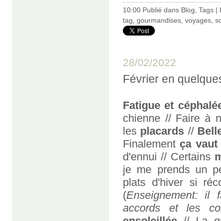
10:00 Publié dans
Blog
,
Tags
|
tag
,
gourmandises
,
voyages
,
s
28/02/2022
Février en quelque
Fatigue et céphalé
chienne // Faire à
les
placards
//
Bell
Finalement
ça vaut
d'ennui // Certains
m
je me prends un 
plats d'hiver si réc
(
Enseignement: il 
accords et les co
ensoleillée
// La gu