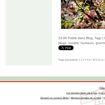
23:00 Publié dans
Blog
,
Tags
|
blogs
,
société
,
humeurs
,
gourm
Page précédente
1
2
3
4
5
6
7
8
9
10
11
Crée
Les derniers blogs mis à jour
|
Les 
Déclarer un contenu illicite
|
Mentions légales de ce blog
|