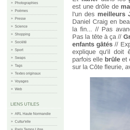
Photographies
est une drôle de
ma
Poèmes
l'un des
meilleurs
Presse
Daniel Craig en beau
Science
la fin... // Pas av
Shopping
Pas la tête à ça //
Gr
Société
enfants gâtés
// Exp
Sport
explique qu'il doit
parfois elle
brûle
et
Swaps
sur la Côte fleurie, 
Tags
Textes originaux
Voyages
Web
LIENS UTILES
ARL Haute Normandie
Cultur'elle
Paris Temps Libre