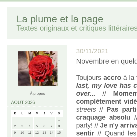
La plume et la page
Textes originaux et critiques littéraire
30/11/2021
Novembre en quel
Toujours
accro
à la
last, my love has 
over...
//
Moment
À propos
complètement vid
AOÛT 2026
streets
//
Pas part
D
L
M
M
J
V
S
craquage
absolu
/
1
party! //
Je n'y arriv
2
3
4
5
6
7
8
sentir
// Quand le
9
10
11
12
13
14
15