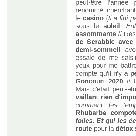
peut-être l'année
renommé cherchan
le
casino
(
Il a fini p
sous le
soleil
.
En
assommante
// Res
de Scrabble avec 
demi-sommeil
avo
essaie de me saisi
yeux pour me battr
compte qu'il n'y a
p
Goncourt 2020
//
Mais c'était peut-ê
vaillant rien d'imp
comment les temp
Rhubarbe compo
folles. Et qui les 
route
pour la
détox 