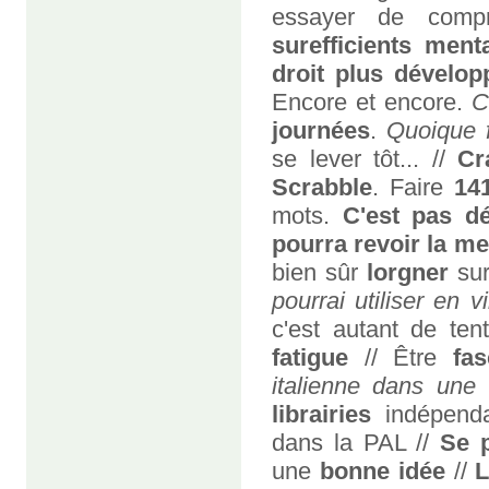
essayer de compr
surefficients ment
droit plus dévelop
Encore et encore.
C
journées
.
Quoique 
se lever tôt... //
Cr
Scrabble
. Faire
14
mots.
C'est pas d
pourra revoir la mer
bien sûr
lorgner
su
pourrai utiliser en vi
c'est autant de tent
fatigue
// Être
fas
italienne dans une v
librairies
indépend
dans la PAL //
Se 
une
bonne idée
//
L