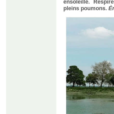
ensoleillé. Respi
pleins poumons.
Én