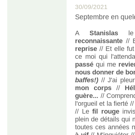
30/09/2021
Septembre en quel
A
Stanislas
l
reconnaissante
// 
reprise
// Et elle fu
ce moi qui l'attend
passé
qui me
revie
nous donner de bon
baffes!)
// J'ai pleu
mon corps
//
Hé
guère...
// Comprendr
l'orgueil et la fierté /
// Le
fil rouge
invi
plein de détails qui
toutes ces années n
à vif
// M'inquiéter /