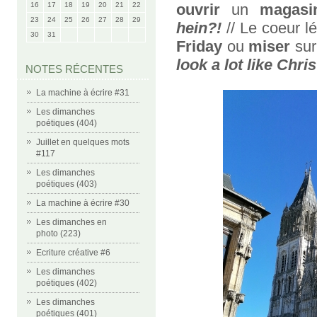
16
17
18
19
20
21
22
ouvrir
un
magasi
23
24
25
26
27
28
29
hein?!
// Le coeur lé
30
31
Friday
ou
miser
sur
look a lot like Chri
NOTES RÉCENTES
La machine à écrire #31
Les dimanches
poétiques (404)
Juillet en quelques mots
#117
Les dimanches
poétiques (403)
La machine à écrire #30
Les dimanches en
photo (223)
Ecriture créative #6
Les dimanches
poétiques (402)
Les dimanches
poétiques (401)