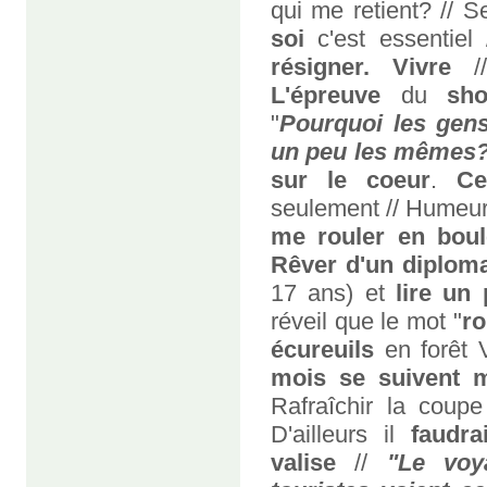
qui me retient? // S
soi
c'est essentiel
résigner. Vivre
/
L'épreuve
du
sho
"
Pourquoi les gens
un peu les mêmes?.
sur le coeur
.
Ce
seulement // Humeur
me rouler en boul
Rêver d'un diplom
17 ans) et
lire un
réveil que le mot "
r
écureuils
en forêt 
mois se suivent 
Rafraîchir la coup
D'ailleurs il
faudrai
valise
//
"Le voy