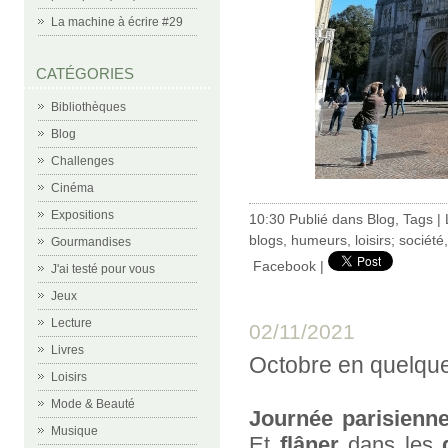
La machine à écrire #29
CATÉGORIES
Bibliothèques
Blog
Challenges
Cinéma
Expositions
10:30 Publié dans
Blog
,
Tags
|
blogs
,
humeurs
,
loisirs; société
Gourmandises
Facebook
|
J'ai testé pour vous
Jeux
Lecture
02/11/2021
Livres
Octobre en quelqu
Loisirs
Mode & Beauté
Journée parisienn
Musique
Et
flâner
dans les