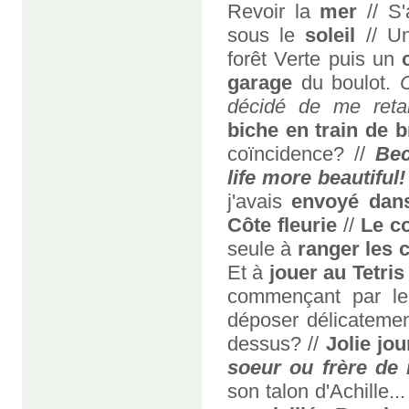
Revoir la
mer
// S'
sous le
soleil
// 
forêt Verte puis un
garage
du boulot.
décidé de me retar
biche en train de b
coïncidence? //
Bec
life more beautiful!
j'avais
envoyé dans
Côte fleurie
//
Le c
seule à
ranger les
Et à
jouer au Tetris
commençant par les
déposer délicatement
dessus? //
Jolie j
soeur ou frère de 
son talon d'Achille..