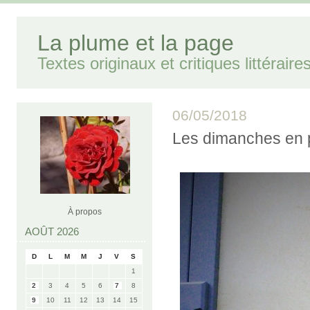
La plume et la page
Textes originaux et critiques littéraire
06/05/2018
Les dimanches en 
À propos
AOÛT 2026
D
L
M
M
J
V
S
1
2
3
4
5
6
7
8
9
10
11
12
13
14
15