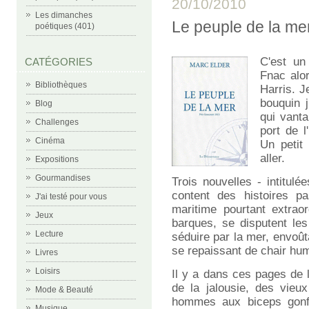
20/10/2010
Les dimanches
Le peuple de la m
poétiques (401)
C'est un
CATÉGORIES
Fnac alo
Bibliothèques
Harris. J
bouquin 
Blog
qui vanta
Challenges
port de l
Cinéma
Un petit
aller.
Expositions
Gourmandises
Trois nouvelles - intitulé
content des histoires 
J'ai testé pour vous
maritime pourtant extrao
Jeux
barques, se disputent les
Lecture
séduire par la mer, envoût
se repaissant de chair hu
Livres
Loisirs
Il y a dans ces pages de l
de la jalousie, des vieu
Mode & Beauté
hommes aux biceps gonflé
Musique