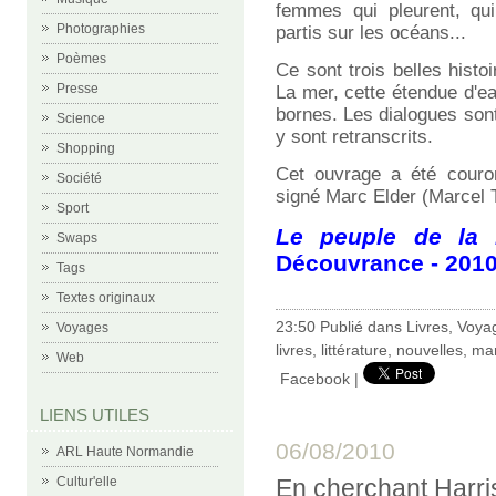
femmes qui pleurent, qui
Photographies
partis sur les océans...
Poèmes
Ce sont trois belles histoi
Presse
La mer, cette étendue d'ea
bornes. Les dialogues sont
Science
y sont retranscrits.
Shopping
Cet ouvrage a été couron
Société
signé Marc Elder (Marcel 
Sport
Le peuple de la
Swaps
Découvrance - 201
Tags
Textes originaux
23:50 Publié dans
Livres
,
Voya
Voyages
livres
,
littérature
,
nouvelles
,
mar
Web
Facebook
|
LIENS UTILES
06/08/2010
ARL Haute Normandie
En cherchant Harris
Cultur'elle