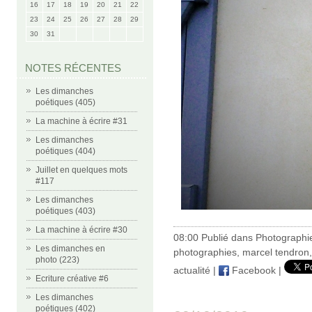
16
17
18
19
20
21
22
23
24
25
26
27
28
29
30
31
NOTES RÉCENTES
Les dimanches
poétiques (405)
La machine à écrire #31
Les dimanches
poétiques (404)
Juillet en quelques mots
#117
Les dimanches
poétiques (403)
La machine à écrire #30
08:00 Publié dans
Photographi
Les dimanches en
photographies
,
marcel tendron
photo (223)
actualité
|
Facebook
|
Ecriture créative #6
Les dimanches
poétiques (402)