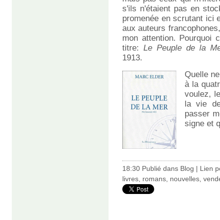
s'ils n'étaient pas en sto
promenée en scrutant ici e
aux auteurs francophones,
mon attention. Pourquoi c
titre:
Le Peuple de la Me
1913.
Quelle ne 
à la quat
voulez, l
la vie d
passer me
signe et 
18:30 Publié dans
Blog
|
Lien 
livres
,
romans
,
nouvelles
,
vend