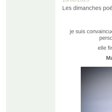
Les dimanches poé
je suis convaincue
pers
elle f
M