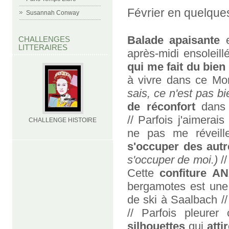
Février en quelque
Susannah Conway
Balade apaisante
e
CHALLENGES
LITTERAIRES
après-midi ensoleill
qui me fait du bien
à vivre dans ce M
sais, ce n'est pas bi
de réconfort
dans 
// Parfois j'aimerais
CHALLENGE HISTOIRE
ne pas me réveill
s'occuper des autre
s'occuper de moi.)
/
Cette
confiture A
bergamotes est une 
de ski à Saalbach /
// Parfois pleurer
silhouettes
qui
atti