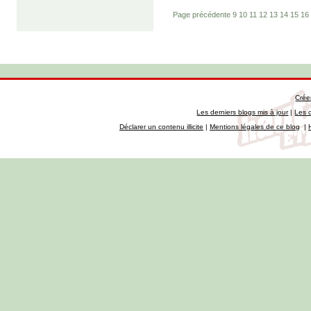
Page précédente
9
10
11
12
13
14
15
16
Crée
Les derniers blogs mis à jour
|
Les 
Déclarer un contenu illicite
|
Mentions légales de ce blog
|