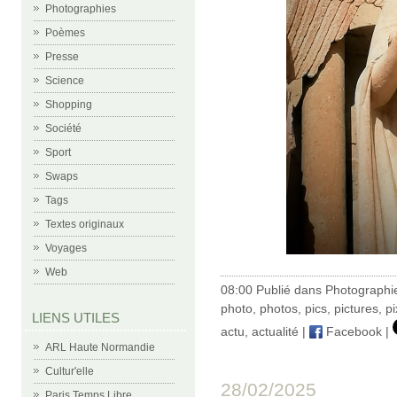
Photographies
Poèmes
Presse
Science
Shopping
Société
Sport
Swaps
Tags
Textes originaux
Voyages
Web
08:00 Publié dans
Photographi
photo
,
photos
,
pics
,
pictures
,
pi
LIENS UTILES
actu
,
actualité
|
Facebook
|
ARL Haute Normandie
Cultur'elle
28/02/2025
Paris Temps Libre