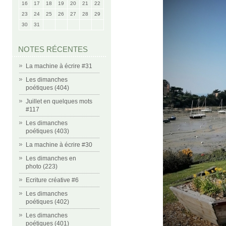
16
17
18
19
20
21
22
23
24
25
26
27
28
29
30
31
NOTES RÉCENTES
La machine à écrire #31
Les dimanches
poétiques (404)
Juillet en quelques mots
#117
Les dimanches
poétiques (403)
La machine à écrire #30
Les dimanches en
photo (223)
Ecriture créative #6
Les dimanches
poétiques (402)
Les dimanches
poétiques (401)