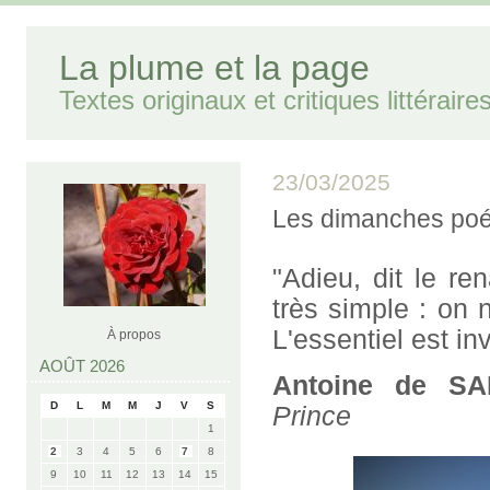
La plume et la page
Textes originaux et critiques littéraire
23/03/2025
Les dimanches poé
"Adieu, dit le re
très simple : on 
L'essentiel est in
À propos
AOÛT 2026
Antoine de SA
D
L
M
M
J
V
S
Prince
1
2
3
4
5
6
7
8
9
10
11
12
13
14
15