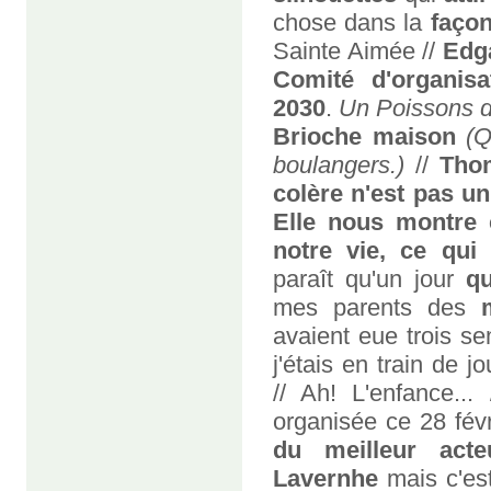
chose dans la
façon
Sainte Aimée //
Edg
Comité d'organisa
2030
.
Un Poissons d
Brioche maison
(Q
boulangers.)
//
Tho
colère n'est pas u
Elle nous montre 
notre vie, ce qu
paraît qu'un jour
qu
mes parents des
m
avaient eue trois s
j'étais en train de 
// Ah! L'enfance..
organisée ce 28 févr
du meilleur acte
Lavernhe
mais c'es