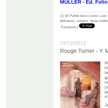
MÜLLER - Ed. Folio
21:30 Publié dans
Livres
|
Lien
littérature
,
romans
,
herta müller
Facebook
|
29/12/2012
Rouge Turner - Y
R
H
l
g
m
j
p
n
J