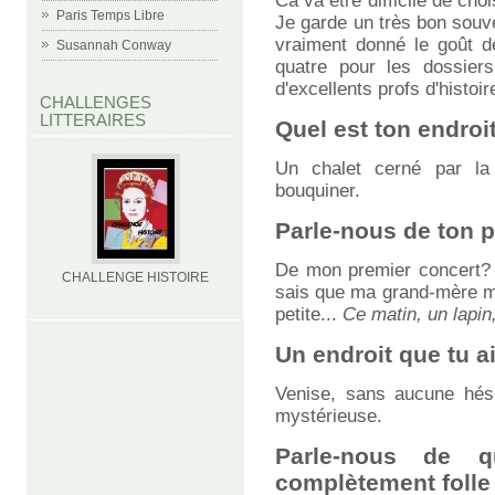
Ca va être difficile de choi
Paris Temps Libre
Je garde un très bon souv
vraiment donné le goût de
Susannah Conway
quatre pour les dossiers
d'excellents profs d'histoi
CHALLENGES
LITTERAIRES
Quel est ton endro
Un chalet cerné par la
bouquiner.
Parle-nous de ton 
De mon premier concert? 
CHALLENGE HISTOIRE
sais que ma grand-mère m
petite...
Ce matin, un lapin
Un endroit que tu a
Venise, sans aucune hésit
mystérieuse.
Parle-nous de 
complètement foll