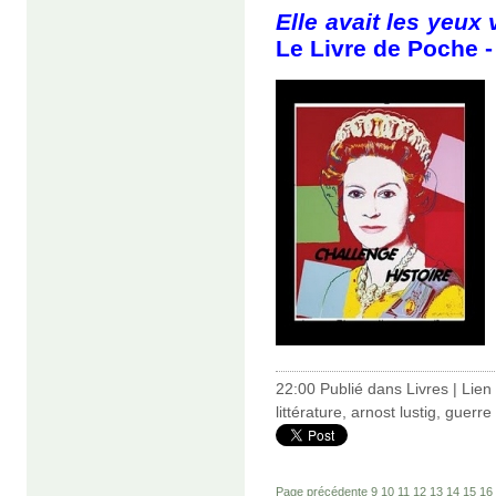
Elle avait les yeux 
Le Livre de Poche -
22:00 Publié dans
Livres
|
Lien
littérature
,
arnost lustig
,
guerre
Page précédente
9
10
11
12
13
14
15
16