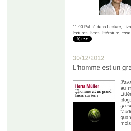
11:00 Publié dans
Lecture
,
Livr
lectures
,
livres
,
littérature
,
essa
30/12/2012
L'homme est un gra
J'av
au m
Litt
blog
gran
faud
quan
mois