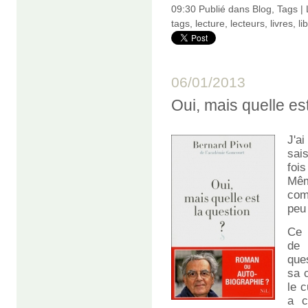
09:30 Publié dans
Blog
,
Tags
|
tags
,
lecture
,
lecteurs
,
livres
,
li
06/01/2013
Oui, mais quelle es
J'a
sai
fois
Mêm
com
peu
Ce 
de
que
sa 
le c
a c