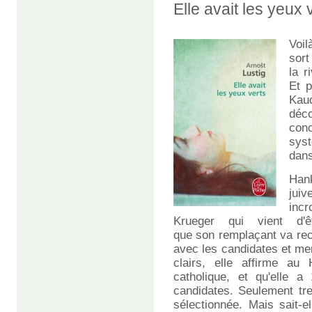
Elle avait les yeux
Voil
sort
la r
Et p
Kau
dé
con
sys
dans
Han
juiv
incr
Krueger qui vient d'
que son remplaçant va recr
avec les candidates et me
clairs, elle affirme au 
catholique, et qu'elle 
candidates. Seulement tre
sélectionnée. Mais sait-e