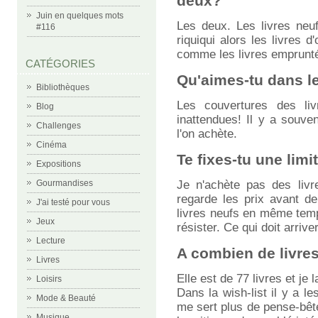
deux?
Juin en quelques mots
Les deux. Les livres neu
#116
riquiqui alors les livres d
comme les livres empruntés
CATÉGORIES
Qu'aimes-tu dans l
Bibliothèques
Les couvertures des livre
Blog
inattendues! Il y a souven
Challenges
l'on achète.
Cinéma
Te fixes-tu une lim
Expositions
Gourmandises
Je n'achète pas des livr
regarde les prix avant de
J'ai testé pour vous
livres neufs en même temp
Jeux
résister. Ce qui doit arriv
Lecture
A combien de livres 
Livres
Elle est de 77 livres et je l
Loisirs
Dans la wish-list il y a le
Mode & Beauté
me sert plus de pense-bête
Musique