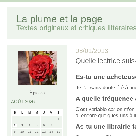
La plume et la page
Textes originaux et critiques littéraire
08/01/2013
Quelle lectrice suis-
Es-tu une acheteus
Je l'ai sans doute été à u
À propos
A quelle fréquence 
AOÛT 2026
C'est variable car on m'en 
D
L
M
M
J
V
S
ai encore quelques uns à l
1
As-tu une librairie 
2
3
4
5
6
7
8
9
10
11
12
13
14
15