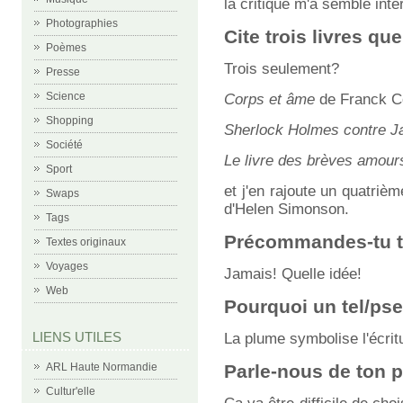
la critique m'a semblé inté
Photographies
Cite trois livres q
Poèmes
Trois seulement?
Presse
Science
Corps et âme
de Franck C
Shopping
Sherlock Holmes contre Ja
Société
Le livre des brèves amours
Sport
et j'en rajoute un quatriè
Swaps
d'Helen Simonson.
Tags
Précommandes-tu te
Textes originaux
Voyages
Jamais! Quelle idée!
Web
Pourquoi un tel/ps
LIENS UTILES
La plume symbolise l'écritu
ARL Haute Normandie
Parle-nous de ton p
Cultur'elle