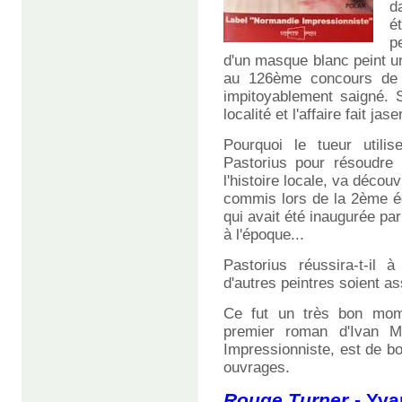
d
é
p
d'un masque blanc peint une
au 126ème concours de p
impitoyablement saigné. S
localité et l'affaire fait jaser
Pourquoi le tueur utilis
Pastorius pour résoudre 
l'histoire locale, va déco
commis lors de la 2ème éd
qui avait été inaugurée par
à l'époque...
Pastorius réussira-t-il 
d'autres peintres soient a
Ce fut un très bon mome
premier roman d'Ivan M
Impressionniste, est de bo
ouvrages.
Rouge Turner
- Yva