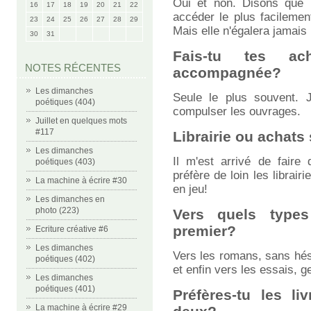
Oui et non. Disons que m
16
17
18
19
20
21
22
accéder le plus facilemen
23
24
25
26
27
28
29
Mais elle n'égalera jamais
30
31
Fais-tu tes ac
NOTES RÉCENTES
accompagnée?
Les dimanches
Seule le plus souvent. 
poétiques (404)
compulser les ouvrages.
Juillet en quelques mots
#117
Librairie ou achats 
Les dimanches
Il m'est arrivé de fair
poétiques (403)
préfère de loin les librair
La machine à écrire #30
en jeu!
Les dimanches en
photo (223)
Vers quels types
premier?
Ecriture créative #6
Les dimanches
Vers les romans, sans hési
poétiques (402)
et enfin vers les essais, ge
Les dimanches
poétiques (401)
Préfères-tu les li
La machine à écrire #29